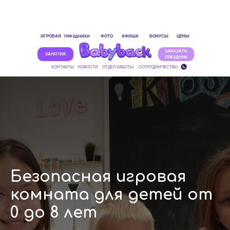
ПРАЗДНИКИ
ИГРОВАЯ
ФОТО
АФИША
БОНУСЫ
ЦЕНЫ
ЗАКАЗАТЬ
ЗАНЯТИЯ
ПРАЗДНИК
КОНТАКТЫ
НОВОСТИ
ОТДЕЛ ЗАБОТЫ
СОТРУДНИЧЕСТВО
Безопасная игровая
комната для детей от
0 до 8 лет